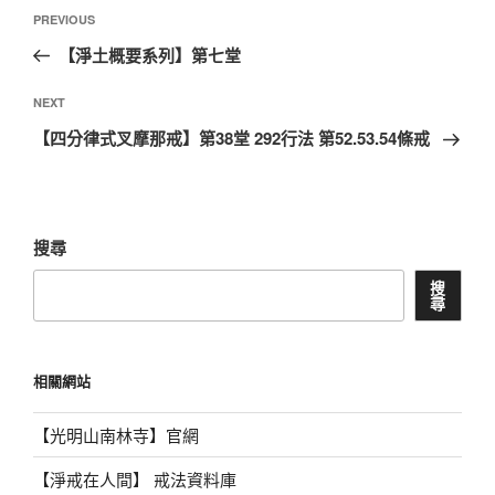
文
Previous
PREVIOUS
章
Post
【淨土概要系列】第七堂
導
覽
Next
NEXT
Post
【四分律式叉摩那戒】第38堂 292行法 第52.53.54條戒
搜尋
搜
尋
相關網站
【光明山南林寺】官網
【淨戒在人間】 戒法資料庫