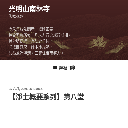
Skip
光明山南林寺
to
佛教视频
content
今采集戒法開示、戒體正義，
包含聖賢所修、凡夫力行之戒行戒相，
冀分明易懂，有助於行持，
必成因感果，證本净光明，
共為戒海澄清，三寶住世而努力。
課程目錄
POSTED
25 八月, 2025
BY
BUDA
ON
【淨土概要系列】第八堂