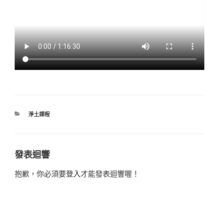
CATEGORIES
淨土課程
發表迴響
抱歉，你必須要
登入
才能發表迴響喔！