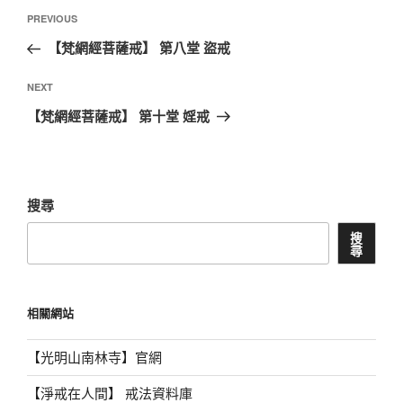
文
Previous
PREVIOUS
章
Post
【梵網經菩薩戒】 第八堂 盜戒
導
覽
Next
NEXT
Post
【梵網經菩薩戒】 第十堂 婬戒
搜尋
搜
尋
相關網站
【光明山南林寺】官網
【淨戒在人間】 戒法資料庫