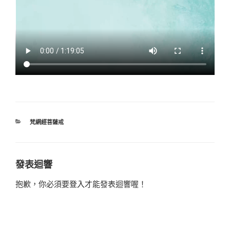
CATEGORIES
梵網經菩薩戒
發表迴響
抱歉，你必須要
登入
才能發表迴響喔！