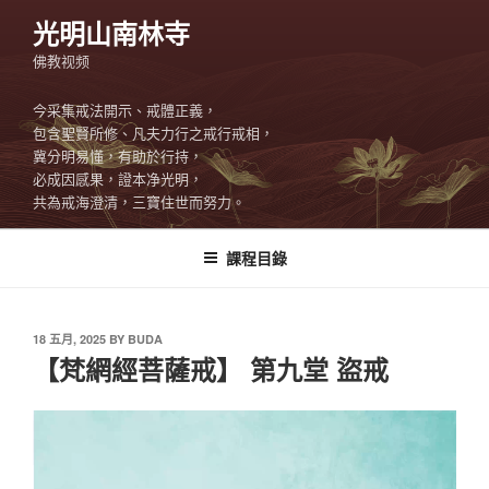
Skip
光明山南林寺
to
佛教视频
content
今采集戒法開示、戒體正義，
包含聖賢所修、凡夫力行之戒行戒相，
冀分明易懂，有助於行持，
必成因感果，證本净光明，
共為戒海澄清，三寶住世而努力。
課程目錄
POSTED
18 五月, 2025
BY
BUDA
ON
【梵網經菩薩戒】 第九堂 盜戒