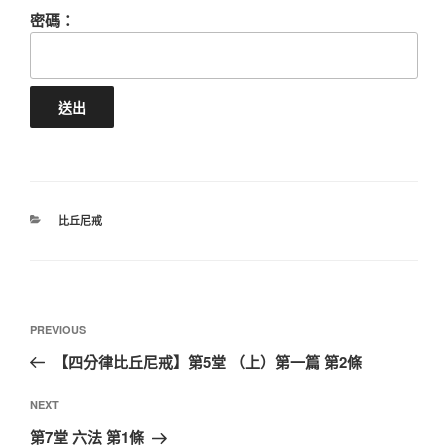
密碼：
CATEGORIES
比丘尼戒
文
Previous
PREVIOUS
章
Post
【四分律比丘尼戒】第5堂 （上）第一篇 第2條
導
覽
Next
NEXT
Post
第7堂 六法 第1條