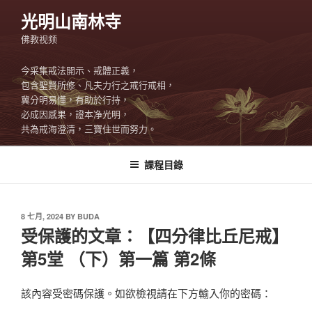
Skip
光明山南林寺
to
佛教视频
content
今采集戒法開示、戒體正義，
包含聖賢所修、凡夫力行之戒行戒相，
冀分明易懂，有助於行持，
必成因感果，證本净光明，
共為戒海澄清，三寶住世而努力。
課程目錄
POSTED
8 七月, 2024
BY
BUDA
ON
受保護的文章：【四分律比丘尼戒】
第5堂 （下）第一篇 第2條
該內容受密碼保護。如欲檢視請在下方輸入你的密碼：