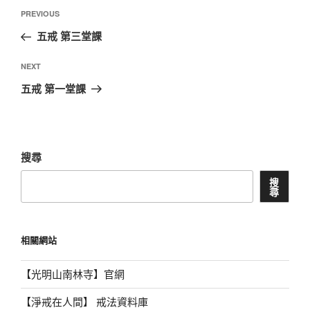
文
Previous
PREVIOUS
章
Post
五戒 第三堂課
導
覽
Next
NEXT
Post
五戒 第一堂課
搜尋
搜
尋
相關網站
【光明山南林寺】官網
【淨戒在人間】 戒法資料庫