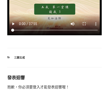
CATEGORIES
三歸五戒
發表迴響
抱歉，你必須要
登入
才能發表迴響喔！