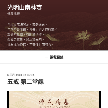
Skip
光明山南林寺
to
佛教视频
content
今采集戒法開示、戒體正義，
包含聖賢所修、凡夫力行之戒行戒相，
冀分明易懂，有助於行持，
必成因感果，證本净光明，
共為戒海澄清，三寶住世而努力。
課程目錄
POSTED
6 三月, 2024
BY
BUDA
ON
五戒 第二堂課