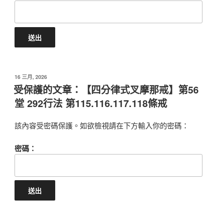
POSTED
16 三月, 2026
ON
受保護的文章：【四分律式叉摩那戒】第56
堂 292行法 第115.116.117.118條戒
該內容受密碼保護。如欲檢視請在下方輸入你的密碼：
密碼：