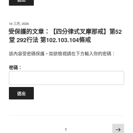
POSTED
16 三月, 2026
ON
受保護的文章：【四分律式叉摩那戒】第52
堂 292行法 第102.103.104條戒
該內容受密碼保護。如欲檢視請在下方輸入你的密碼：
密碼：
文
Next
Page
1