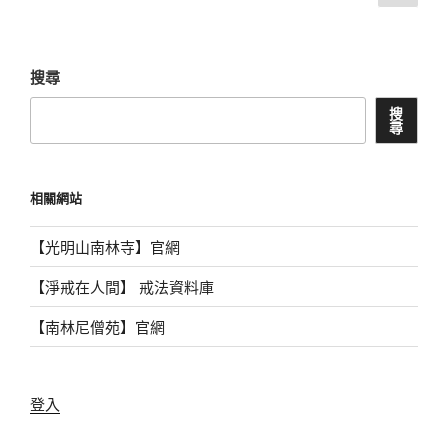
page
章
分
頁
搜尋
搜
尋
相關網站
【光明山南林寺】官網
【淨戒在人間】 戒法資料庫
【南林尼僧苑】官網
登入