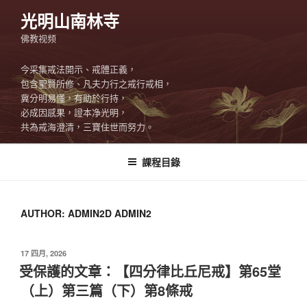
Skip
光明山南林寺
to
佛教视频
content
今采集戒法開示、戒體正義，
包含聖賢所修、凡夫力行之戒行戒相，
冀分明易懂，有助於行持，
必成因感果，證本净光明，
共為戒海澄清，三寶住世而努力。
課程目錄
AUTHOR:
ADMIN2D ADMIN2
POSTED
17 四月, 2026
ON
受保護的文章：【四分律比丘尼戒】第65堂
（上）第三篇（下）第8條戒